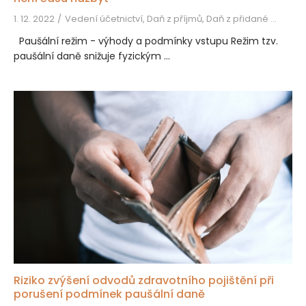
1. 12. 2022
Vedení účetnictví, Daň z příjmů, Daň z přidané hodnoty
Paušální režim - výhody a podmínky vstupu Režim tzv.
paušální daně snižuje fyzickým ...
Riziko zvýšení odvodů zdravotního pojištění při
porušení podmínek paušální daně