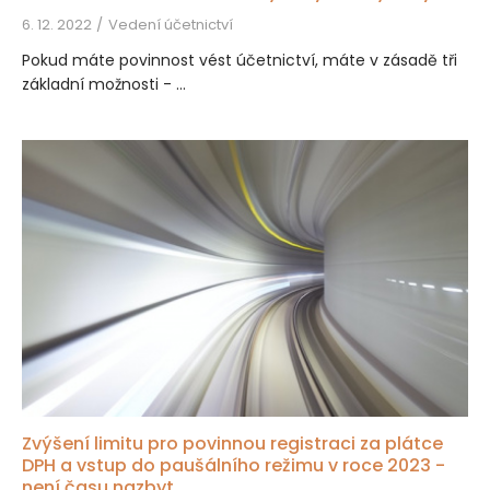
6. 12. 2022
Vedení účetnictví
Pokud máte povinnost vést účetnictví, máte v zásadě tři
základní možnosti - ...
Zvýšení limitu pro povinnou registraci za plátce
DPH a vstup do paušálního režimu v roce 2023 -
není času nazbyt