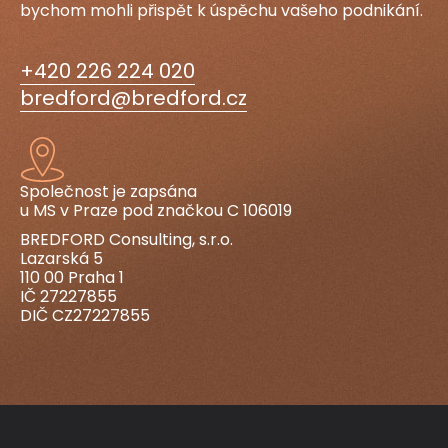
bychom mohli přispět k úspěchu vašeho podnikání.
+420 226 224 020
bredford@bredford.cz
Společnost je zapsána
u MS v Praze pod značkou C 106019
BREDFORD Consulting, s.r.o.
Lazarská 5
110 00 Praha 1
IČ 27227855
DIČ CZ27227855