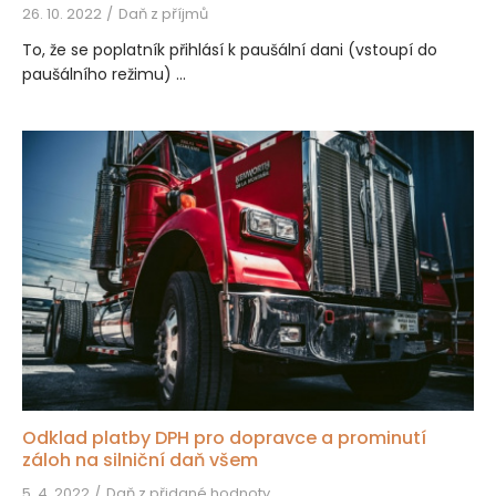
26. 10. 2022
Daň z příjmů
To, že se poplatník přihlásí k paušální dani (vstoupí do
paušálního režimu) ...
Odklad platby DPH pro dopravce a prominutí
záloh na silniční daň všem
5. 4. 2022
Daň z přidané hodnoty