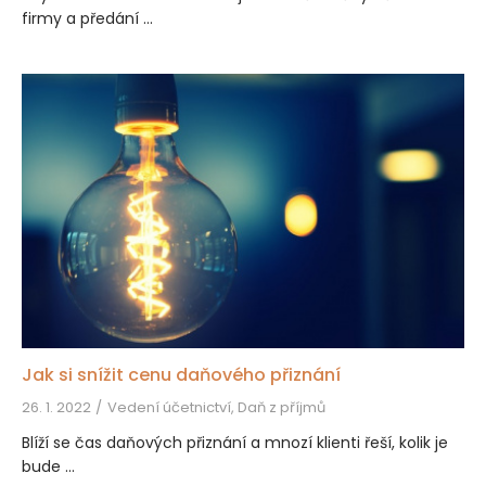
firmy a předání ...
Jak si snížit cenu daňového přiznání
26. 1. 2022
Vedení účetnictví, Daň z příjmů
Blíží se čas daňových přiznání a mnozí klienti řeší, kolik je
bude ...