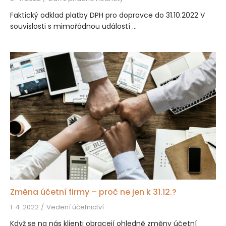
Faktický odklad platby DPH pro dopravce do 31.10.2022 V
souvislosti s mimořádnou událostí ...
Změna účetní firmy – proč ne jen k 31.12.?
1. 4. 2022
Vedení účetnictví
Když se na nás klienti obracejí ohledně změny účetní