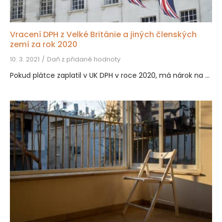
Vracení DPH z Velké Británie a jiných členských
zemí za rok 2020
10. 3. 2021
Daň z přidané hodnoty
Pokud plátce zaplatil v UK DPH v roce 2020, má nárok na ...