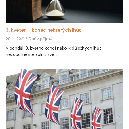
3. květen - konec některých lhůt
28. 4. 2021
Daň z příjmů
V pondělí 3. května končí několik důležitých lhůt -
nezapomeňte splnit své ...