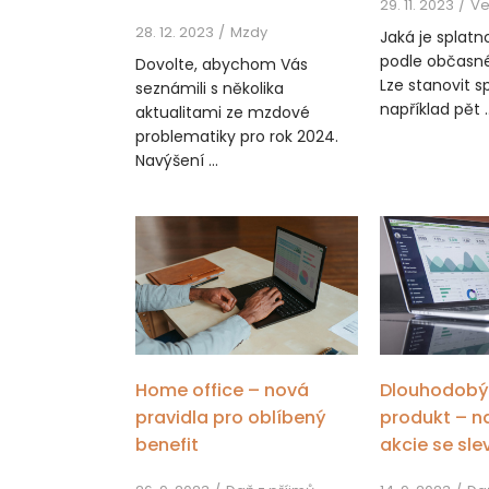
29. 11. 2023
Ve
28. 12. 2023
Mzdy
Jaká je splatn
podle občasn
Dovolte, abychom Vás
Lze stanovit s
seznámili s několika
například pět ..
aktualitami ze mzdové
problematiky pro rok 2024.
Navýšení ...
Home office – nová
Dlouhodobý 
pravidla pro oblíbený
produkt – n
benefit
akcie se sle