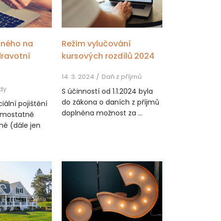
stného na
Režim vylučování
dravotní
kursových rozdílů 2024
14. 3. 2024
Daň z příjmů
dy
S účinností od 1.1.2024 byla
do zákona o daních z příjmů
iální pojištění
doplněna možnost za ...
amostatně
né (dále jen