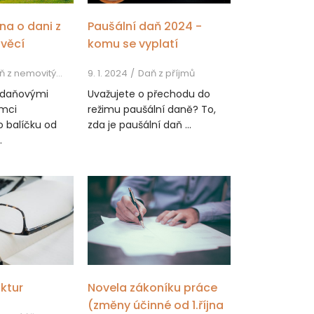
na o dani z
Paušální daň 2024 -
věcí
komu se vyplatí
 z nemovitých věcí
9. 1. 2024
Daň z příjmů
s daňovými
Uvažujete o přechodu do
mci
režimu paušální daně? To,
o balíčku od
zda je paušální daň ...
.
aktur
Novela zákoníku práce
(změny účinné od 1.října