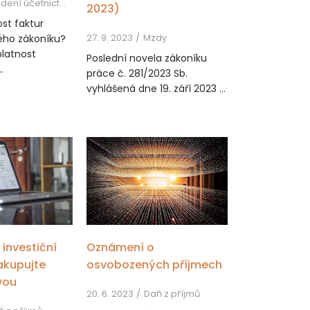
dení účetnictví
2023)
ost faktur
27. 9. 2023
Mzdy
ého zákoníku?
platnost
Poslední novela zákoníku
.
práce č. 281/2023 Sb.
vyhlášená dne 19. září 2023 ...
investiční
Oznámení o
akupujte
osvobozených příjmech
vou
20. 6. 2023
Daň z příjmů