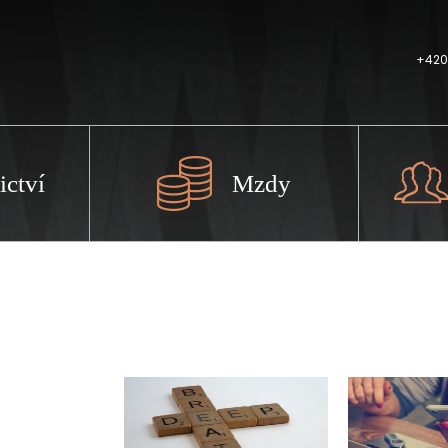
+420
ictví
Mzdy