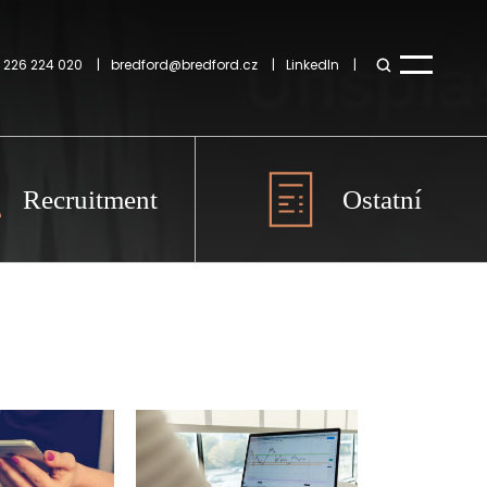
 226 224 020
bredford@bredford.cz
LinkedIn
Recruitment
Ostatní