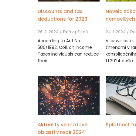
Discounts and tax
Novela záko
deductions for 2023
nemovitých 
26. 2. 2024
Daň z příjmů
24. 1. 2024
Daň
According to Act No.
V souvislosti 
586/1992, Coll, on Income
změnami v rá
Taxes individuals can reduce
konsolidačníh
their ...
1.1.2024 došlo ..
Aktuality ve mzdové
Splatnost f
oblasti v roce 2024