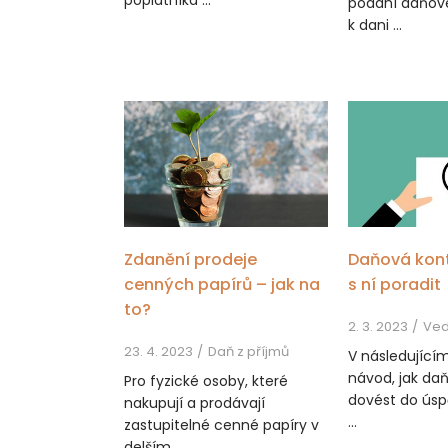
podání daňové
k dani ...
Zdanění prodeje
Daňová kontr
cenných papírů – jak na
s ní poradit
to?
2. 3. 2023
Vedení 
23. 4. 2023
Daň z příjmů
V následující
návod, jak da
Pro fyzické osoby, které
dovést do ús
nakupují a prodávají
...
zastupitelné cenné papíry v
delším ...