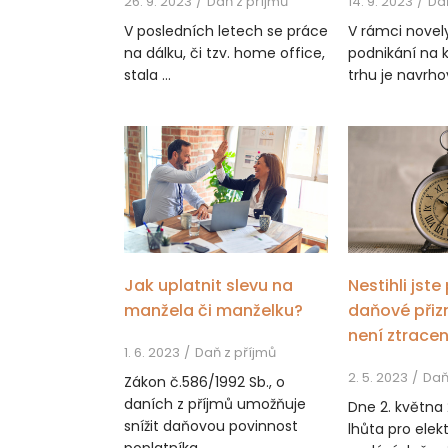
26. 9. 2023
Daň z příjmů
14. 9. 2023
Da
V posledních letech se práce
V rámci novel
na dálku, či tzv. home office,
podnikání na 
stala ...
trhu je navrho
Jak uplatnit slevu na
Nestihli jst
manžela či manželku?
daňové přiz
není ztracen
1. 6. 2023
Daň z příjmů
2. 5. 2023
Daň
Zákon č.586/1992 Sb., o
daních z příjmů umožňuje
Dne 2. května
snížit daňovou povinnost
lhůta pro elek
poplatníka ...