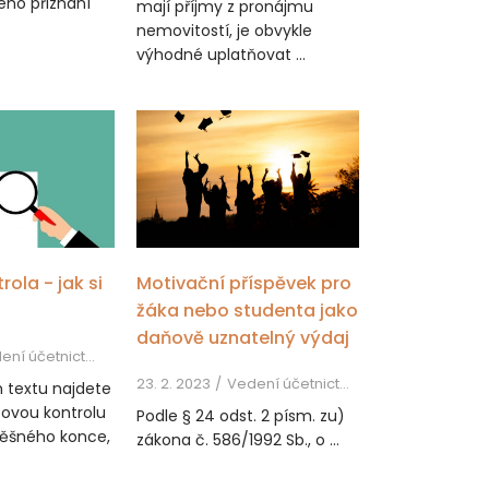
ho přiznání
mají příjmy z pronájmu
nemovitostí, je obvykle
výhodné uplatňovat ...
ola - jak si
Motivační příspěvek pro
žáka nebo studenta jako
daňově uznatelný výdaj
účetnictví, Daň z příjmů
23. 2. 2023
Vedení účetnictví, Mzdy, Daň z příjmů
m textu najdete
ňovou kontrolu
Podle § 24 odst. 2 písm. zu)
pěšného konce,
zákona č. 586/1992 Sb., o ...