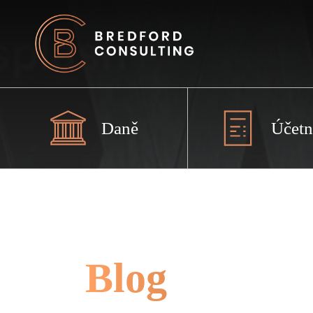
Daně
Účetn
Blog