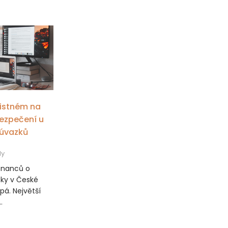
jistném na
bezpečení u
 úvazků
dy
tnanců o
ky v České
pá. Největší
.