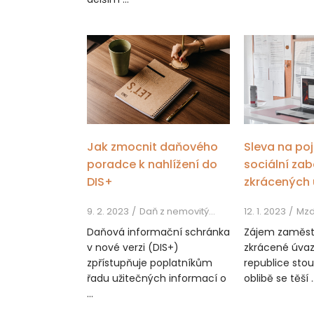
Jak zmocnit daňového
Sleva na po
poradce k nahlížení do
sociální za
DIS+
zkrácených
9. 2. 2023
Daň z nemovitých věcí, Daň z příjmů, Daň z přidané hodnoty
12. 1. 2023
Mz
Daňová informační schránka
Zájem zaměs
v nové verzi (DIS+)
zkrácené úvaz
zpřístupňuje poplatníkům
republice stou
řadu užitečných informací o
oblibě se těší ..
...