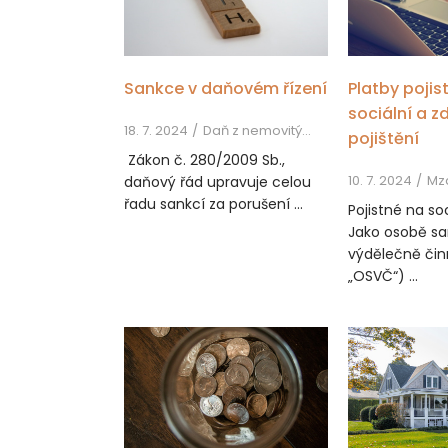
Sankce v daňovém řízení
Platby poji
sociální a z
18. 7. 2024
Daň z nemovitých věcí, Daň z příjmů, Daň z přidané hodnoty
pojištění
Zákon č. 280/2009 Sb.,
10. 7. 2024
Mz
daňový řád upravuje celou
řadu sankcí za porušení ...
Pojistné na soc
Jako osobě s
výdělečně čin
„OSVČ“) ...