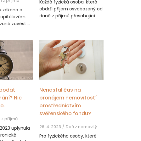
ň z příjmů
Každá fyzická osoba, která
obdrží příjem osvobozený od
y zákona o
daně z příjmů přesahující ...
kapitálovém
vané zavést ...
e podat
Nenastal čas na
nání? Nic
pronájem nemovitostí
o.
prostřednictvím
svěřenského fondu?
 z příjmů
26. 4. 2023
Daň z nemovitých věcí, Daň z příjmů
 2023 uplynula
tronické
Pro fyzického osoby, které