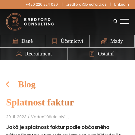
+420 226 224 020
bredford@bredford.cz
LinkedIn
Daně
Účetnictví
Mzdy
Recruitment
Ostatní
Blog
Splatnost faktur
29. 11. 2023
Vedení účetnictví
Jaká je splatnost faktur podle občasného