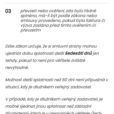
převzetí nebo ověření, zda bylo řádně
splněno, má-li být podle zákona nebo
smlouvy provedeno, pokud byla faktura či
výzva zaslána před tímto ověřením či
převzetím
Dále zákon určuje, že si smluvní strany mohou
ujednat dobu splatnosti delší
šedesáti dnů
jen
tehdy, pokud to není pro věřitele zvláště
nevýhodné.
Možnost delší splatnosti než 60 dní není přípustná v
situaci, kdy je dlužníkem veřejný zadavatel.
V případě, kdy je dlužníkem veřejný zadavatel, je
možné sjednat jinou splatnost než základní
třicetidenní, která je v neprospěch věřitele (tedy