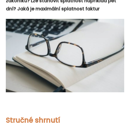
zákoníku? Lze stanovit splatnost například pět
dní? Jaká je maximální splatnost faktur
Stručné shrnutí