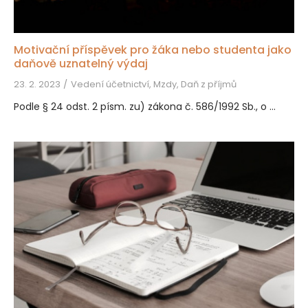
Motivační příspěvek pro žáka nebo studenta jako
daňově uznatelný výdaj
23. 2. 2023
Vedení účetnictví, Mzdy, Daň z příjmů
Podle § 24 odst. 2 písm. zu) zákona č. 586/1992 Sb., o ...