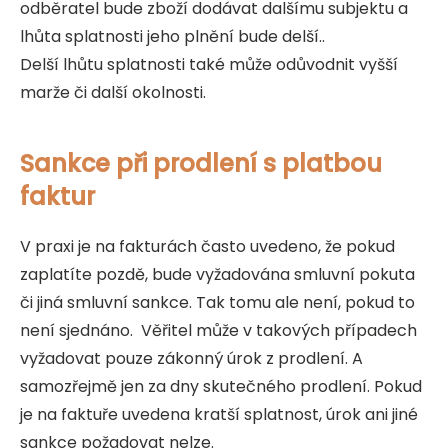
odběratel bude zboží dodávat dalšímu subjektu a
lhůta splatnosti jeho plnění bude delší..
Delší lhůtu splatnosti také může odůvodnit vyšší
marže či další okolnosti.
Sankce při prodlení s platbou
faktur
V praxi je na fakturách často uvedeno, že pokud
zaplatíte pozdě, bude vyžadována smluvní pokuta
či jiná smluvní sankce. Tak tomu ale není, pokud to
není sjednáno. Věřitel může v takových případech
vyžadovat pouze zákonný úrok z prodlení. A
samozřejmě jen za dny skutečného prodlení. Pokud
je na faktuře uvedena kratší splatnost, úrok ani jiné
sankce požadovat nelze.