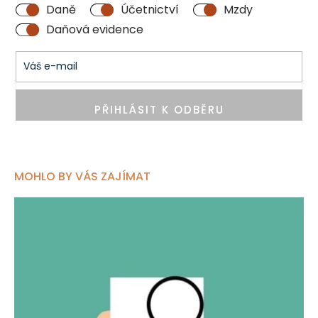
Daně
Účetnictví
Mzdy
Daňová evidence
PŘIHLÁSIT K ODBĚRU
MOHLO BY VÁS ZAJÍMAT