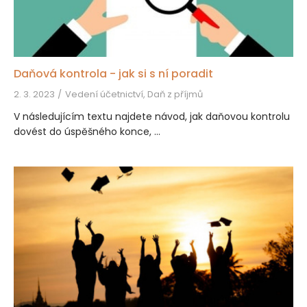
Daňová kontrola - jak si s ní poradit
2. 3. 2023
Vedení účetnictví, Daň z příjmů
V následujícím textu najdete návod, jak daňovou kontrolu
dovést do úspěšného konce, ...