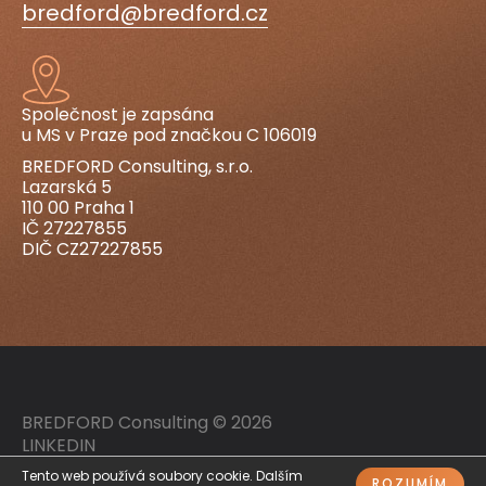
bredford@bredford.cz
Společnost je zapsána
u MS v Praze pod značkou C 106019
BREDFORD Consulting, s.r.o.
Lazarská 5
110 00 Praha 1
IČ 27227855
DIČ CZ27227855
BREDFORD Consulting © 2026
LINKEDIN
GDPR
Tento web používá soubory cookie. Dalším
ROZUMÍM