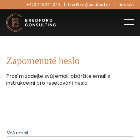
+420 226 224 020
bredford@bredford.cz
LinkedIn
Zapomenuté heslo
Prosím zadejte svůj email, obdržíte email s
instrukcemi pro resetování hesla.