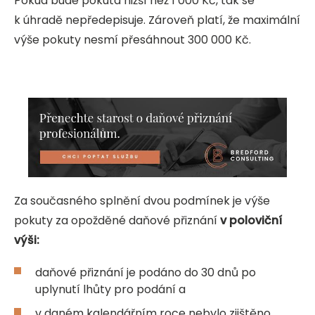
Pokud bude pokuta nižší než 1 000 Kč, tak se
k úhradě nepředepisuje. Zároveň platí, že maximální
výše pokuty nesmí přesáhnout 300 000 Kč.
Za současného splnění dvou podmínek je výše
pokuty za opožděné daňové přiznání
v poloviční
výši:
daňové přiznání je podáno do 30 dnů po
uplynutí lhůty pro podání a
v daném kalendářním roce nebylo zjištěno