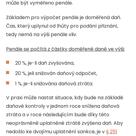
může být vyměřeno penále.
Základem pro výpočet penále je doměřená daň.
Čas, který uplynul od lhůty pro podání přiznání,
tedy nemá na výši penále vliv.
Penále se počítá z částky doměřené daně ve výši:
20 %, je-li daň zvyšována,
20 %, jeli snižován daňový odpočet,
1 %, je-li snižována daňová ztráta.
V praxi může nastat situace, kdy bude na základě
daňové kontroly v jednom roce snížena daňová
ztráta a v roce následujícím bude díky této
neoprávněně uplatněné ztrátě zvýšena daň. Aby
nedošlo ke dvojímu uplatnění sankce, je v
§ 251