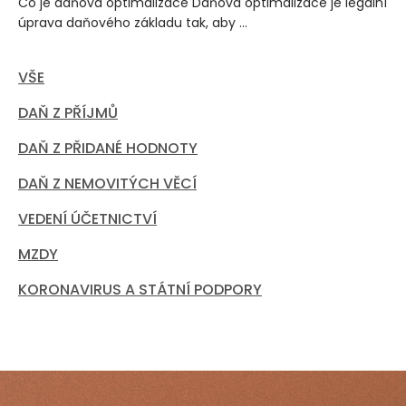
Co je daňová optimalizace Daňová optimalizace je legální
úprava daňového základu tak, aby ...
VŠE
DAŇ Z PŘÍJMŮ
DAŇ Z PŘIDANÉ HODNOTY
DAŇ Z NEMOVITÝCH VĚCÍ
VEDENÍ ÚČETNICTVÍ
MZDY
KORONAVIRUS A STÁTNÍ PODPORY