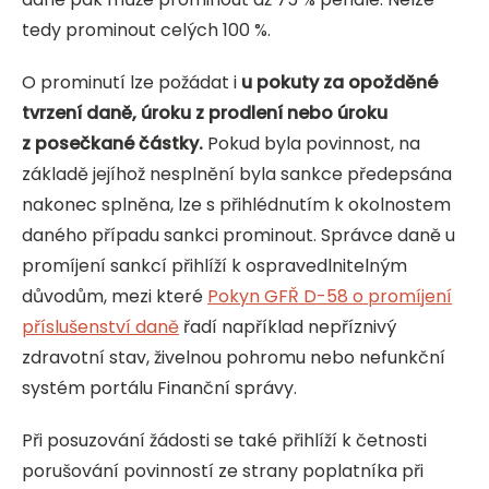
tedy prominout celých 100 %.
O prominutí lze požádat i
u pokuty za opožděné
tvrzení daně, úroku z prodlení nebo úroku
z posečkané částky.
Pokud byla povinnost, na
základě jejíhož nesplnění byla sankce předepsána
nakonec splněna, lze s přihlédnutím k okolnostem
daného případu sankci prominout. Správce daně u
promíjení sankcí přihlíží k ospravedlnitelným
důvodům, mezi které
Pokyn GFŘ D-58 o promíjení
příslušenství daně
řadí například nepříznivý
zdravotní stav, živelnou pohromu nebo nefunkční
systém portálu Finanční správy.
Při posuzování žádosti se také přihlíží k četnosti
porušování povinností ze strany poplatníka při