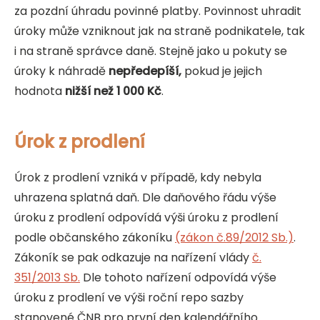
za pozdní úhradu povinné platby. Povinnost uhradit
úroky může vzniknout jak na straně podnikatele, tak
i na straně správce daně. Stejně jako u pokuty se
úroky k náhradě
nepředepíší,
pokud je jejich
hodnota
nižší než 1 000 Kč
.
Úrok z prodlení
Úrok z prodlení vzniká v případě, kdy nebyla
uhrazena splatná daň. Dle daňového řádu výše
úroku z prodlení odpovídá výši úroku z prodlení
podle občanského zákoníku
(zákon č.89/2012 Sb.)
.
Zákoník se pak odkazuje na nařízení vlády
č.
351/2013 Sb.
Dle tohoto nařízení odpovídá výše
úroku z prodlení ve výši roční repo sazby
stanovené ČNB pro první den kalendářního