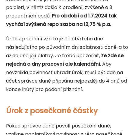
pololetí, v němž došlo k prodlení, zvýšené o 8
procentních bodů.
Pro období od 1.7.2024 tak
vychází zvýšená repo sazba na 12,75 % p.a.
Úrok z prodlení vzniká již od čtvrtého dne
následujícího po původním dni splatnosti daně, a to
až do dne její platby. Je třeba upozornit,
že zde se
nejedná o dny pracovní ale kalendářní
. Aby
nevznikla povinnost uhradit úrok, musí být daň na
účet správce daně připsána nejpozději do 4 dnů od
konce lhůty pro podání přiznání.
Úrok z posečkané částky
Pokud správce daně povolí posečkání daně,
vznikne poplatníkovi povinnost z této posečkané