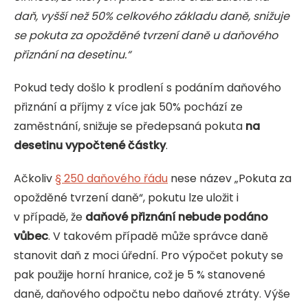
daň, vyšší než 50% celkového základu daně, snižuje
se pokuta za opožděné tvrzení daně u daňového
přiznání na desetinu.“
Pokud tedy došlo k prodlení s podáním daňového
přiznání a příjmy z více jak 50% pochází ze
zaměstnání, snižuje se předepsaná pokuta
na
desetinu vypočtené částky
.
Ačkoliv
§ 250 daňového řádu
nese název „Pokuta za
opožděné tvrzení daně“, pokutu lze uložit i
v případě, že
daňové přiznání nebude podáno
vůbec
. V takovém případě může správce daně
stanovit daň z moci úřední. Pro výpočet pokuty se
pak použije horní hranice, což je 5 % stanovené
daně, daňového odpočtu nebo daňové ztráty. Výše