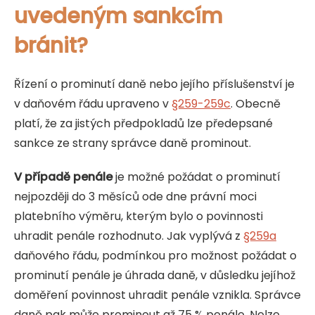
uvedeným sankcím
bránit?
Řízení o prominutí daně nebo jejího příslušenství je
v daňovém řádu upraveno v
§259-259c
. Obecně
platí, že za jistých předpokladů lze předepsané
sankce ze strany správce daně prominout.
V případě penále
je možné požádat o prominutí
nejpozději do 3 měsíců ode dne právní moci
platebního výměru, kterým bylo o povinnosti
uhradit penále rozhodnuto. Jak vyplývá z
§259a
daňového řádu, podmínkou pro možnost požádat o
prominutí penále je úhrada daně, v důsledku jejíhož
doměření povinnost uhradit penále vznikla. Správce
daně pak může prominout až 75 % penále. Nelze