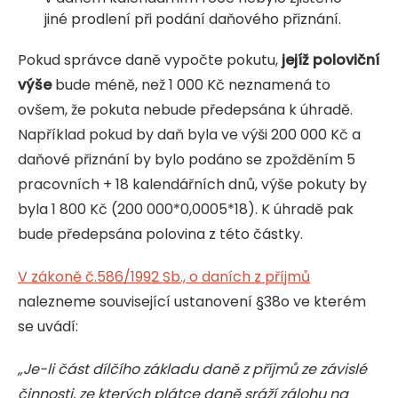
jiné prodlení při podání daňového přiznání.
Pokud správce daně vypočte pokutu,
jejíž poloviční
výše
bude méně, než 1 000 Kč neznamená to
ovšem, že pokuta nebude předepsána k úhradě.
Například pokud by daň byla ve výši 200 000 Kč a
daňové přiznání by bylo podáno se zpožděním 5
pracovních + 18 kalendářních dnů, výše pokuty by
byla 1 800 Kč (200 000*0,0005*18). K úhradě pak
bude předepsána polovina z této částky.
V zákoně č.586/1992 Sb., o daních z příjmů
nalezneme související ustanovení §38o ve kterém
se uvádí:
„Je-li část dílčího základu daně z příjmů ze závislé
činnosti, ze kterých plátce daně sráží zálohu na