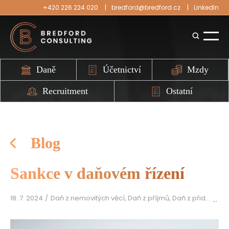
+420 226 224 020
bredford@bredford.cz
LinkedIn
Daně
Účetnictví
Mzdy
Recruitment
Ostatní
Blog
Sankce v daňovém řízení
18. 7. 2024
Daň z nemovitých věcí, Daň z příjmů, Daň z přidané hodnoty