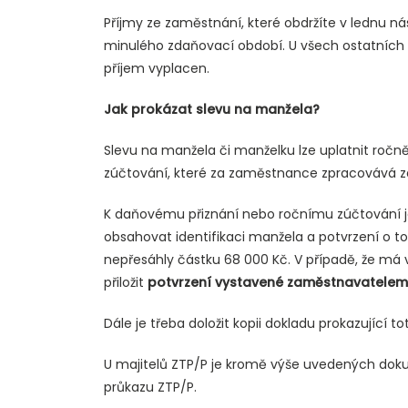
Příjmy ze zaměstnání, které obdržíte v lednu nás
minulého zdaňovací období. U všech ostatních p
příjem vyplacen.
Jak prokázat slevu na manžela?
Slevu na manžela či manželku lze uplatnit ročn
zúčtování, které za zaměstnance zpracovává 
K daňovému přiznání nebo ročnímu zúčtování je
obsahovat identifikaci manžela a potvrzení o t
nepřesáhly částku 68 000 Kč. V případě, že má 
přiložit
potvrzení vystavené zaměstnavatelem
Dále je třeba doložit kopii dokladu prokazující 
U majitelů ZTP/P je kromě výše uvedených doku
průkazu ZTP/P.