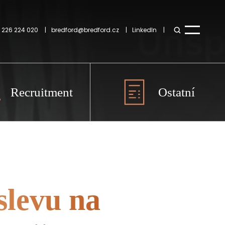
 226 224 020
bredford@bredford.cz
LinkedIn
Recruitment
Ostatní
slevu na