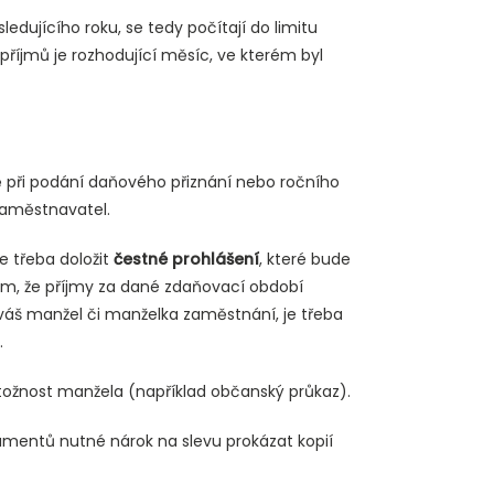
ledujícího roku, se tedy počítají do limitu
říjmů je rozhodující měsíc, ve kterém byl
ě při podání daňového přiznání nebo ročního
zaměstnavatel.
 třeba doložit
čestné prohlášení
, které bude
om, že příjmy za dané zdaňovací období
váš manžel či manželka zaměstnání, je třeba
.
totožnost manžela (například občanský průkaz).
mentů nutné nárok na slevu prokázat kopií