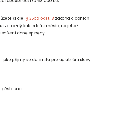
cí období částku 68 000 Kč.
ůžete si dle
§ 35ba odst. 3
zákona o daních
nu za každý kalendářní měsíc, na jehož
 snížení daně splněny.
jaké příjmy se do limitu pro uplatnění slevy
 pěstouna,