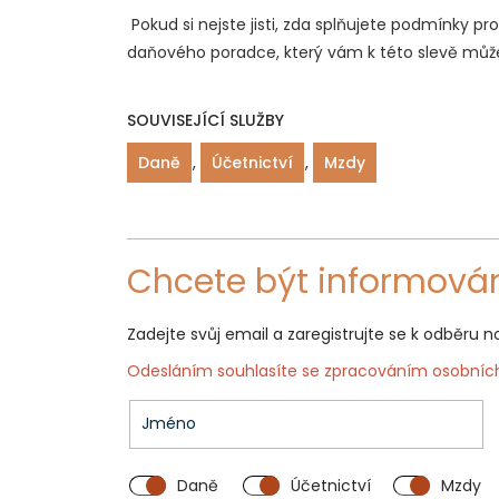
Pokud si nejste jisti, zda splňujete podmínky pr
daňového poradce, který vám k této slevě mů
SOUVISEJÍCÍ SLUŽBY
Daně
,
Účetnictví
,
Mzdy
Chcete být informován
Zadejte svůj email a zaregistrujte se k odběru n
Odesláním souhlasíte se
zpracováním osobních
Daně
Účetnictví
Mzdy