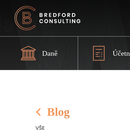
Daně
Účetn
Blog
VŠE