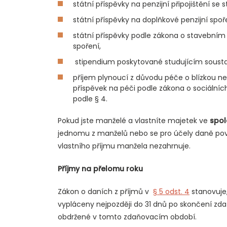
státní příspěvky na penzijní připojištění se
státní příspěvky na doplňkové penzijní spoř
státní příspěvky podle zákona o stavebním
spoření,
stipendium poskytované studujícím soustav
příjem plynoucí z důvodu péče o blízkou ne
příspěvek na péči podle zákona o sociálníc
podle § 4.
Pokud jste manželé a vlastníte majetek ve
spol
jednomu z manželů nebo se pro účely daně pov
vlastního příjmu manžela nezahrnuje.
Příjmy na přelomu roku
Zákon o daních z příjmů v
§ 5 odst. 4
stanovuje, 
vypláceny nejpozději do 31 dnů po skončení zda
obdržené v tomto zdaňovacím období.