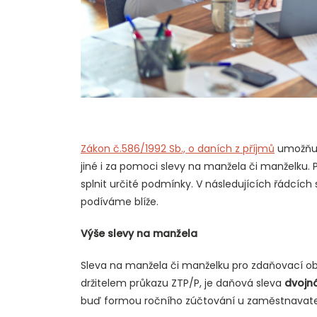
Zákon č.586/1992 Sb., o daních z příjmů
umožňuj
jiné i za pomoci slevy na manžela či manželku. 
splnit určité podmínky. V následujících řádcích 
podíváme blíže.
Výše slevy na manžela
Sleva na manžela či manželku pro zdaňovací ob
držitelem průkazu ZTP/P, je daňová sleva
dvojn
buď formou ročního zúčtování u zaměstnavatel