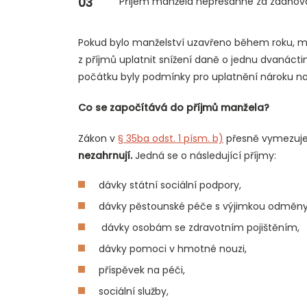
Příjem manžela nepřesáhne za zdaňova
Pokud bylo manželství uzavřeno během roku, m
z příjmů uplatnit snížení daně o jednu dvanácti
počátku byly podmínky pro uplatnění nároku na
Co se započítává do příjmů manžela?
Zákon v
§ 35ba odst. 1 písm. b)
přesně vymezuje, 
nezahrnují.
Jedná se o následující příjmy:
dávky státní sociální podpory,
dávky pěstounské péče s výjimkou odměny
dávky osobám se zdravotním pojištěním,
dávky pomoci v hmotné nouzi,
příspěvek na péči,
sociální služby,