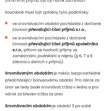
tomu limit příjmů, byl by nárok zachován.
Současně musí být splněny tyto podmínky:
ve srovnávacím období pocházela z dotčené
činnosti
převažující část příjmů s.r.o.
,
ve srovnávacím pocházela z dotčené
činnosti
převažující část příjmů společníka
s.r.o.
, přitom se hodnotí příjmy ze
zaměstnání, podnikání a nájmu (§ 6, 7 a 9
zákona o daních z příjmů).
Srovnávaným obdobím
je měsíc bezprostředně
předcházející bonusovému období. Pro nárok za
únor se tedy bude srovnávat tržba v lednu a pro
nárok za březen tržba za únor.
Srovnávacím obdobím
je období 3 po sobě