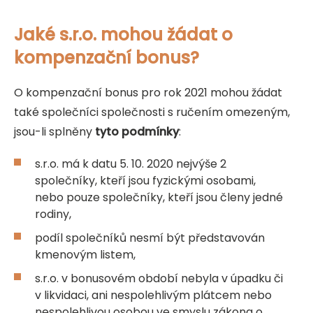
Jaké s.r.o. mohou žádat o
kompenzační bonus?
O kompenzační bonus pro rok 2021 mohou žádat
také společníci společnosti s ručením omezeným,
jsou-li splněny
tyto podmínky
:
s.r.o. má k datu 5. 10. 2020 nejvýše 2
společníky, kteří jsou fyzickými osobami,
nebo pouze společníky, kteří jsou členy jedné
rodiny,
podíl společníků nesmí být představován
kmenovým listem,
s.r.o. v bonusovém období nebyla v úpadku či
v likvidaci, ani nespolehlivým plátcem nebo
nespolehlivou osobou ve smyslu zákona o