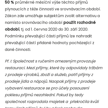
50 %
průměrné měsíční výše těchto příjmů
plynoucích z téže činnosti ve srovnávacím období.
Zákon zde umožňuje subjektům zvolit alternativu a
namísto srovnávacího období
použít rozhodné
období
, tj. od 1. června 2020 do 30. září 2020.
Podmínku převažující části příjmů lze nahradit
převažující částí přidané hodnoty pocházející z
dané činnosti.
Př. I: Společnost s ručením omezeným provozuje
restauraci. Mezi příjmy, které by odpovídaly tržbám
z prodeje výrobků, zboží a služeb, patří příjmy z
prodeje jídla a nápojů. Naopak příjmy z prodeje
vybavení restaurace se pro účely posouzení
poklesu příjmů nezohlední. Pokud by tedy
společnost rozprodala majetek a překročila kvůli