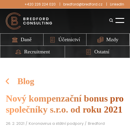
+420 226 224 020
bredford@bredford.cz
LinkedIn
Daně
Účetnictví
Mzdy
Recruitment
Ostatní
Blog
Nový kompenzační bonus pro
společníky s.r.o. od roku 2021
26. 2. 2021
Koronavirus a státní podpory
Bredford