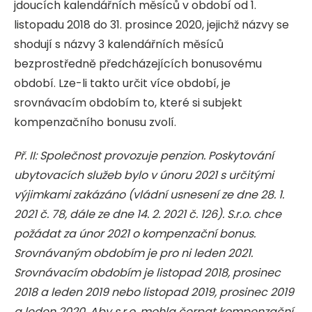
jdoucích kalendářních měsíců v období od 1.
listopadu 2018 do 31. prosince 2020, jejichž názvy se
shodují s názvy 3 kalendářních měsíců
bezprostředně předcházejících bonusovému
období. Lze-li takto určit více období, je
srovnávacím obdobím to, které si subjekt
kompenzačního bonusu zvolí.
Př. II: Společnost provozuje penzion. Poskytování
ubytovacích služeb bylo v únoru 2021 s určitými
výjimkami zakázáno (vládní usnesení ze dne 28. 1.
2021 č. 78, dále ze dne 14. 2. 2021 č. 126). S.r.o. chce
požádat za únor 2021 o kompenzační bonus.
Srovnávaným obdobím je pro ni leden 2021.
Srovnávacím obdobím je listopad 2018, prosinec
2018 a leden 2019 nebo l
istopad 2019, prosinec 2019
a leden 2020.
Aby s.r.o. mohla čerpat kompenzační