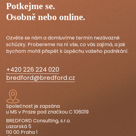
Potkejme se.
Osobně nebo online.
Ozvěte se nám a domluvíme termín nezávazné
schůzky. Probereme na ní vše, co vás zajímá, a jak
bychom mohli přispět k úspěchu vašeho podnikání.
+420 226 224 020
bredford@bredford.cz
Společnost je zapsána
u MS v Praze pod značkou C 106019
BREDFORD Consulting, s.r.o.
Lazarská 5
110 00 Praha 1