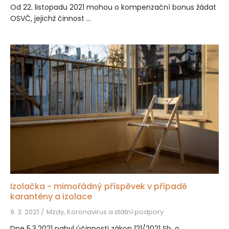
Od 22. listopadu 2021 mohou o kompenzační bonus žádat
OSVČ, jejichž činnost ...
Izolačka - mimořádný příspěvek v případě
karantény a izolace
9. 3. 2021
Mzdy, Koronavirus a státní podpory
Dne 5.3.2021 nabyl účinnosti zákon 121/2021 Sb. o