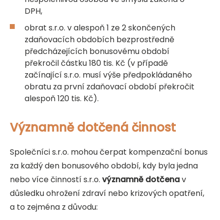
DPH,
obrat s.r.o. v alespoň 1 ze 2 skončených
zdaňovacích obdobích bezprostředně
předcházejících bonusovému období
překročil částku 180 tis. Kč (v případě
začínající s.r.o. musí výše předpokládaného
obratu za první zdaňovací období překročit
alespoň 120 tis. Kč).
Významně dotčená činnost
Společníci s.r.o. mohou čerpat kompenzační bonus
za každý den bonusového období, kdy byla jedna
nebo více činností s.r.o.
významně dotčena
v
důsledku ohrožení zdraví nebo krizových opatření,
a to zejména z důvodu: