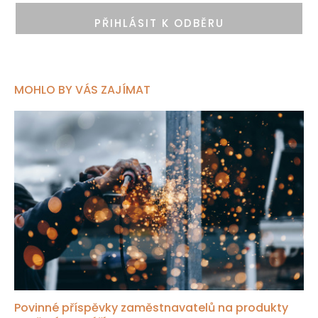
PŘIHLÁSIT K ODBĚRU
MOHLO BY VÁS ZAJÍMAT
Povinné příspěvky zaměstnavatelů na produkty