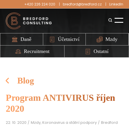
+420 226 224 020
bredford@bredford.cz
LinkedIn
Daně
Účetnictví
Mzdy
Recruitment
Ostatní
Blog
Program ANTIVIRUS říjen
2020
22. 10. 2020
Mzdy, Koronavirus a státní podpory
Bredford