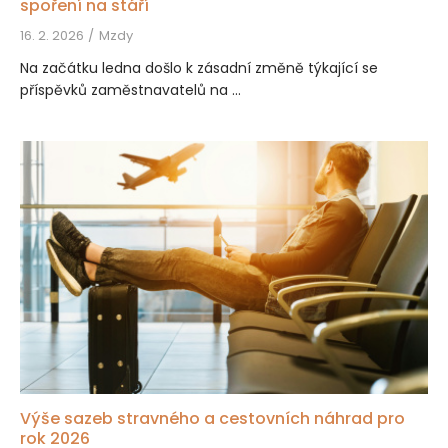
spoření na stáří
16. 2. 2026
Mzdy
Na začátku ledna došlo k zásadní změně týkající se
příspěvků zaměstnavatelů na ...
Výše sazeb stravného a cestovních náhrad pro
rok 2026