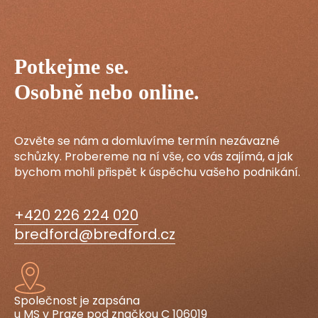
Potkejme se.
Osobně nebo online.
Ozvěte se nám a domluvíme termín nezávazné
schůzky. Probereme na ní vše, co vás zajímá, a jak
bychom mohli přispět k úspěchu vašeho podnikání.
+420 226 224 020
bredford@bredford.cz
Společnost je zapsána
u MS v Praze pod značkou C 106019