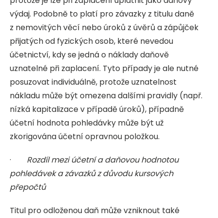
protože je lze při zaplacení uplatnit jako daňový
výdaj. Podobně to platí pro závazky z titulu daně
z nemovitých věcí nebo úroků z úvěrů a zápůjček
přijatých od fyzických osob, které nevedou
účetnictví, kdy se jedná o náklady daňově
uznatelné při zaplacení. Tyto případy je ale nutné
posuzovat individuálně, protože uznatelnost
nákladu může být omezena dalšími pravidly (např.
nízká kapitalizace v případě úroků), případně
účetní hodnota pohledávky může být už
zkorigována účetní opravnou položkou.
·
Rozdíl mezi účetní a daňovou hodnotou
pohledávek a závazků z důvodu kursových
přepočtů
Titul pro odloženou daň může vzniknout také