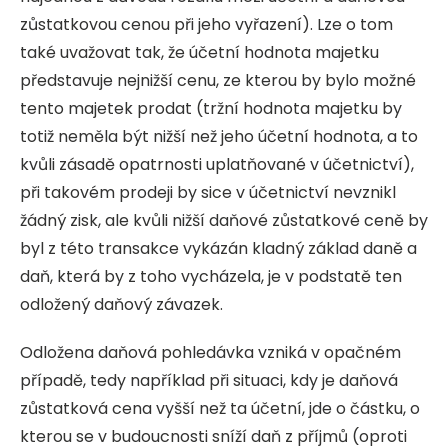
zůstatkovou cenou při jeho vyřazení). Lze o tom
také uvažovat tak, že účetní hodnota majetku
představuje nejnižší cenu, ze kterou by bylo možné
tento majetek prodat (tržní hodnota majetku by
totiž neměla být nižší než jeho účetní hodnota, a to
kvůli zásadě opatrnosti uplatňované v účetnictví),
při takovém prodeji by sice v účetnictví nevznikl
žádný zisk, ale kvůli nižší daňové zůstatkové ceně by
byl z této transakce vykázán kladný základ daně a
daň, která by z toho vycházela, je v podstatě ten
odložený daňový závazek.
Odložena daňová pohledávka vzniká v opačném
případě, tedy například při situaci, kdy je daňová
zůstatková cena vyšší než ta účetní, jde o částku, o
kterou se v budoucnosti sníží daň z příjmů (oproti