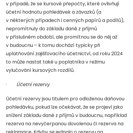
v případě, že se kursové přepočty, které ovlivňují
účetní hodnotu pohledávek a závazků (a
v některých případech i cenných papírů a podílů),
nepromítnuly do základu daně z příjmů
v příslušném období, ale promítnou se do něj až
v budoucnu – k tomu dochází typicky při
uplatňování zajišťovacího účetnictví, od roku 2024
to může nastat také u poplatníka v režimu
vylučování kursových rozdílů.
·
Účetní rezervy
Účetní rezervy jsou titulem pro odloženou daňovou
pohledávku, pokud lze očekávat, že se projeví jako
snížení základu daně z příjmů v budoucnu, například
rezerva na nevyčerpanou dovolenou či rezerva na
reklamace. Kdyby se jednalo o rezervu na