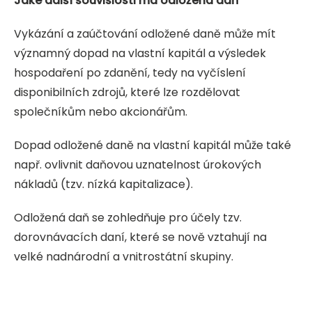
Jaké další souvislosti má odložená daň
Vykázání a zaúčtování odložené daně může mít
významný dopad na vlastní kapitál a výsledek
hospodaření po zdanění, tedy na vyčíslení
disponibilních zdrojů, které lze rozdělovat
společníkům nebo akcionářům.
Dopad odložené daně na vlastní kapitál může také
např. ovlivnit daňovou uznatelnost úrokových
nákladů (tzv. nízká kapitalizace).
Odložená daň se zohledňuje pro účely tzv.
dorovnávacích daní, které se nově vztahují na
velké nadnárodní a vnitrostátní skupiny.