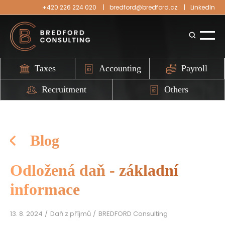
+420 226 224 020
bredford@bredford.cz
LinkedIn
Taxes
Accounting
Payroll
Recruitment
Others
Blog
Odložená daň - základní
informace
13. 8. 2024
Daň z příjmů
BREDFORD Consulting