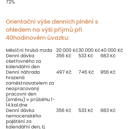
72%.
Orientační výše denních plnění s
ohledem na výši příjmů při
40hodinovém úvazku:
Měsíční hrubá mzda
20 000 Kč
30 000 Kč
40 000 Kč
Denní dávka
356 Kč
533 Kč
683 Kč
ošetřovného za
kalendářní den
Denní náhrada
497 Kč
746 Kč
956 Kč
hrazená
zaměstnavatelem za
neopracovaný
pracovní den
(směnu) v průběhu 1-
14.kal.dne
Denní dávka
356 Kč
533 Kč
683 Kč
nemocenského
pojištění za
kalendářní den, tj.