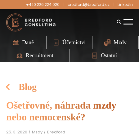
+420 226 224 020
bredford@bredford.cz
LinkedIn
Daně
Účetnictví
Mzdy
Recruitment
Ostatní
Blog
Ošetřovné, náhrada mzdy
nebo nemocenské?
25. 3. 2020
Mzdy
Bredford