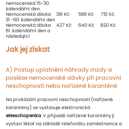
nemocenská 15-30.
kalendářní den
Nemocenská dávka
391 Kč
586 Kč
751 Kč
31.-60. kalendářní den
Nemocenská dávka
427 Kč
640 Kč
820 Kč
61. kalendářní den a
následující
Jak jej získat
A) Postup uplatnění náhrady mzdy a
posléze nemocenské dávky při pracovní
neschopnosti nebo nařízené karanténě
Na prokázání pracovní neschopnosti (nařízené
karantény) se vystavuje elektronická
eNeschopenka
. V případě nařízené karantény ji
vystaví lékař na základě telefonátu zaměstnance a