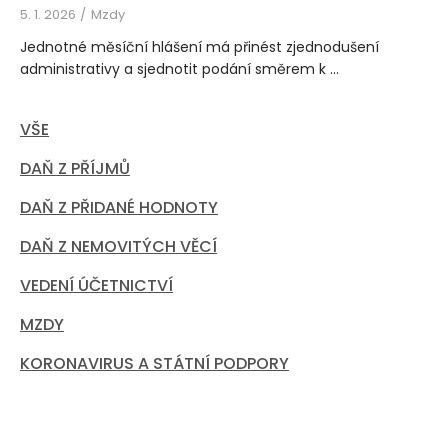
5. 1. 2026
Mzdy
Jednotné měsíční hlášení má přinést zjednodušení
administrativy a sjednotit podání směrem k ...
VŠE
DAŇ Z PŘÍJMŮ
DAŇ Z PŘIDANÉ HODNOTY
DAŇ Z NEMOVITÝCH VĚCÍ
VEDENÍ ÚČETNICTVÍ
MZDY
KORONAVIRUS A STÁTNÍ PODPORY