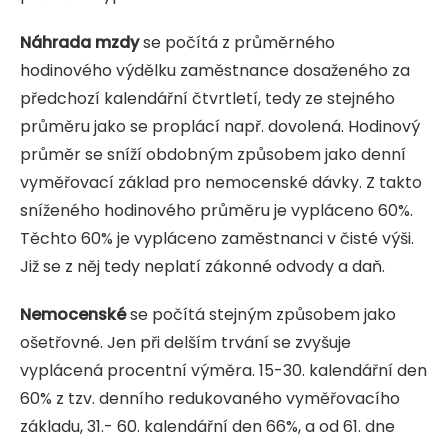
Náhrada mzdy
se počítá z průměrného
hodinového výdělku zaměstnance dosaženého za
předchozí kalendářní čtvrtletí, tedy ze stejného
průměru jako se proplácí např. dovolená. Hodinový
průměr se sníží obdobným způsobem jako denní
vyměřovací základ pro nemocenské dávky. Z takto
sníženého hodinového průměru je vypláceno 60%.
Těchto 60% je vypláceno zaměstnanci v čisté výši.
Již se z něj tedy neplatí zákonné odvody a daň.
Nemocenské
se počítá stejným způsobem jako
ošetřovné. Jen při delším trvání se zvyšuje
vyplácená procentní výměra. 15-30. kalendářní den
60% z tzv. denního redukovaného vyměřovacího
základu, 31.- 60. kalendářní den 66%, a od 61. dne