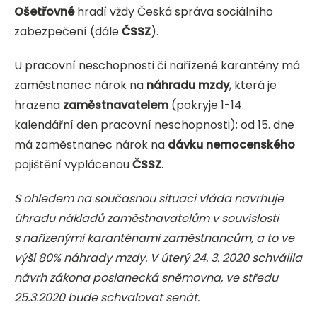
Ošetřovné
hradí vždy Česká správa sociálního
zabezpečení (dále
ČSSZ
).
U pracovní neschopnosti či nařízené karantény má
zaměstnanec nárok na
náhradu mzdy
, která je
hrazena
zaměstnavatelem
(pokryje 1-14.
kalendářní den pracovní neschopnosti); od 15. dne
má zaměstnanec nárok na
dávku nemocenského
pojištění vyplácenou
ČSSZ
.
S ohledem na současnou situaci vláda navrhuje
úhradu nákladů zaměstnavatelům v souvislosti
s nařízenými karanténami zaměstnancům, a to ve
výši 80% náhrady mzdy. V úterý 24. 3. 2020 schválila
návrh zákona poslanecká sněmovna, ve středu
25.3.2020 bude schvalovat senát.