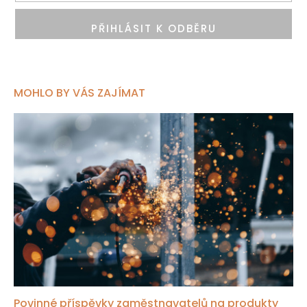
PŘIHLÁSIT K ODBĚRU
MOHLO BY VÁS ZAJÍMAT
Povinné příspěvky zaměstnavatelů na produkty