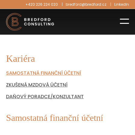
+420 226 224 020
bredford@bredford.cz
LinkedIn
Kariéra
SAMOSTATNÁ FINANČNÍ ÚČETNÍ
ZKUŠENÁ MZDOVÁ ÚČETNÍ
DAŇOVÝ PORADCE/KONZULTANT
Samostatná finanční účetní