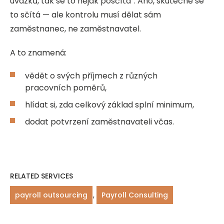
úvazků, tak se to nějak posčítá“. Ano, skutečně se
to sčítá — ale kontrolu musí dělat sám
zaměstnanec, ne zaměstnavatel.
A to znamená:
vědět o svých příjmech z různých
pracovních poměrů,
hlídat si, zda celkový základ splní minimum,
dodat potvrzení zaměstnavateli včas.
RELATED SERVICES
payroll outsourcing
,
Payroll Consulting