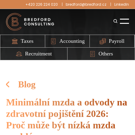
+420 226 224 020
bredford@bredford.cz
LinkedIn
Taxes
Accounting
Payroll
Recruitment
Others
Blog
Minimální mzda a odvody na
zdravotní pojištění 2026:
Proč může být nízká mzda