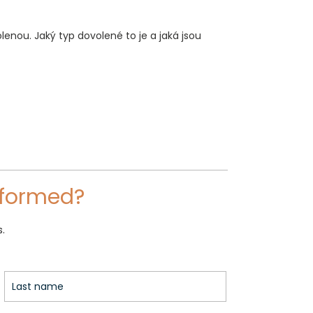
enou. Jaký typ dovolené to je a jaká jsou
nformed?
.