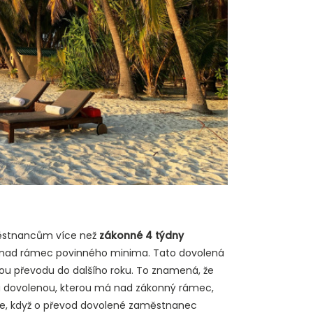
ěstnancům více než
zákonné 4 týdny
 už nad rámec povinného minima. Tato dovolená
imkou převodu do dalšího roku. To znamená, že
á dovolenou, kterou má nad zákonný rámec,
ní je, když o převod dovolené zaměstnanec