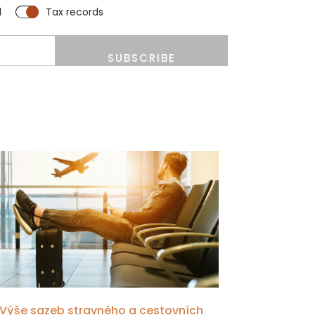
l
Tax records
SUBSCRIBE
Výše sazeb stravného a cestovních