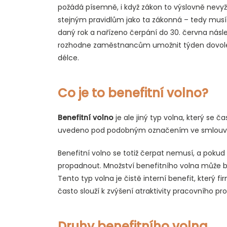
požádá písemně, i když zákon to výslovně nevy
stejným pravidlům jako ta zákonná – tedy musí
daný rok a nařízeno čerpání do 30. června násl
rozhodne zaměstnancům umožnit týden dovolené
délce.
Co je to benefitní volno?
Benefitní volno
je ale jiný typ volna, který se 
uvedeno pod podobným označením ve smlouvách.
Benefitní volno se totiž čerpat nemusí, a po
propadnout. Množství benefitního volna může 
Tento typ volna je čistě interní benefit, který
často slouží k zvýšení atraktivity pracovního pro
Druhy benefitního volna