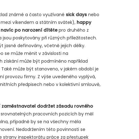
íklad známé a často využívané
sick days
nebo
 mezi víkendem a státním svátek),
happy
 navíc po narození dítěte
pro druhého z
jsou poskytovány při různých příležitostech.
t jasně definovány, včetně jejich délky.
o se může měnit v závislosti na
ch získání může být podmíněno například
 Také může být stanoveno, v jakém období je
ení provozu firmy. Z výše uvedeného vyplývá,
itřních předpisech nebo v kolektivní smlouvě,
sí zaměstnavatel dodržet zásadu rovného
srovnatelných pracovních pozicích by měl
olna, případně by se na všechny měla
anovení. Nedodržením této povinnosti se
ze strany inspektorátu práce za přestupek