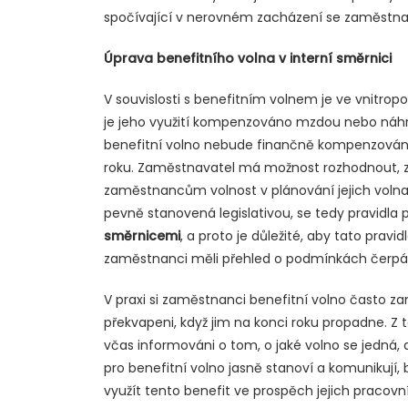
spočívající v nerovném zacházení se zaměstnanc
Úprava benefitního volna v interní směrnici
V souvislosti s benefitním volnem je ve vnitropo
je jeho využití kompenzováno mzdou nebo náhr
benefitní volno nebude finančně kompenzováno
roku. Zaměstnavatel má možnost rozhodnout, zd
zaměstnancům volnost v plánování jejich volna.
pevně stanovená legislativou, se tedy pravidla 
směrnicemi
, a proto je důležité, aby tato pravi
zaměstnanci měli přehled o podmínkách čerpá
V praxi si zaměstnanci benefitní volno často z
překvapeni, když jim na konci roku propadne. Z 
včas informováni o tom, o jaké volno se jedná, 
pro benefitní volno jasně stanoví a komunikují
využít tento benefit ve prospěch jejich pracovníh