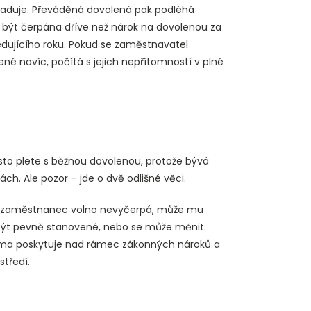
žaduje. Převáděná dovolená pak podléhá
 být čerpána dříve než nárok na dovolenou za
edujícího roku. Pokud se zaměstnavatel
 navíc, počítá s jejich nepřítomností v plné
často plete s běžnou dovolenou, protože bývá
 Ale pozor – jde o dvě odlišné věci.
kud zaměstnanec volno nevyčerpá, může mu
být pevně stanovené, nebo se může měnit.
 firma poskytuje nad rámec zákonných nároků a
středí.