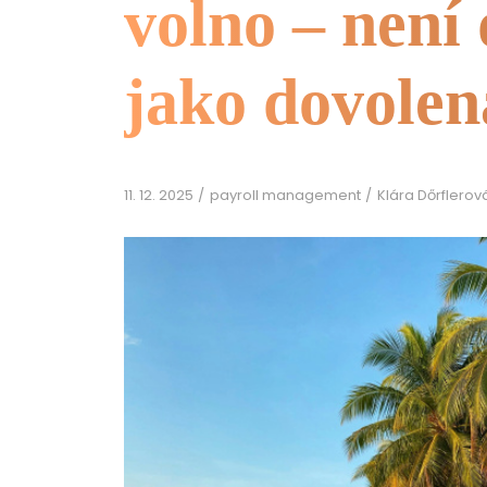
volno – není
jako dovolen
11. 12. 2025
payroll management
Klára Dőrflero