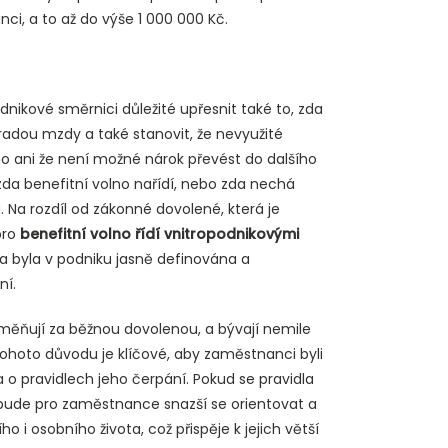
i, a to až do výše 1 000 000 Kč.
dnikové směrnici důležité upřesnit také to, zda
adou mzdy a také stanovit, že nevyužité
 ani že není možné nárok převést do dalšího
a benefitní volno nařídí, nebo zda nechá
 Na rozdíl od zákonné dovolené, která je
pro
benefitní volno řídí vnitropodnikovými
dla byla v podniku jasně definována a
ní.
aměňují za běžnou dovolenou, a bývají nemile
tohoto důvodu je klíčové, aby zaměstnanci byli
a o pravidlech jeho čerpání. Pokud se pravidla
, bude pro zaměstnance snazší se orientovat a
o i osobního života, což přispěje k jejich větší