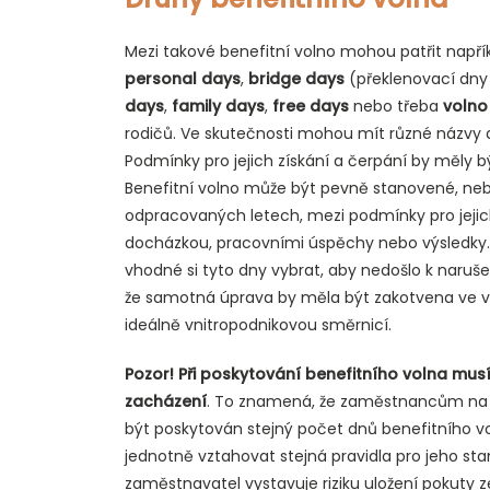
Mezi takové benefitní volno mohou patřit např
personal days
,
bridge days
(překlenovací dny
days
,
family days
,
free days
nebo třeba
volno
rodičů. Ve skutečnosti mohou mít různé názvy a 
Podmínky pro jejich získání a čerpání by měly bý
Benefitní volno může být pevně stanovené, neb
odpracovaných letech, mezi podmínky pro jeji
docházkou, pracovními úspěchy nebo výsledky.
vhodné si tyto dny vybrat, aby nedošlo k naruš
že samotná úprava by měla být zakotvena ve vn
ideálně vnitropodnikovou směrnicí.
Pozor! Při poskytování benefitního volna mu
zacházení
. To znamená, že zaměstnancům na 
být poskytován stejný počet dnů benefitního v
jednotně vztahovat stejná pravidla pro jeho st
zaměstnavatel vystavuje riziku uložení pokuty 