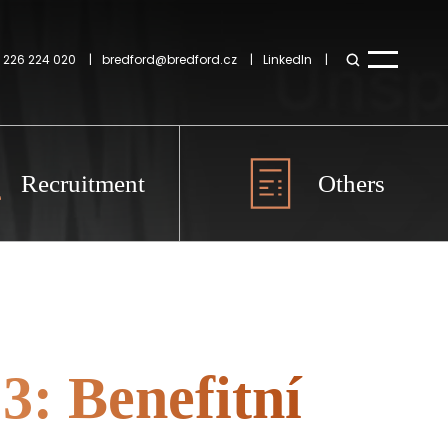
 226 224 020
bredford@bredford.cz
LinkedIn
Recruitment
Others
3: Benefitní