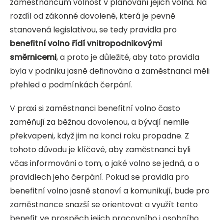
zaměstnancům volnost v plánování jejich volna. Na
rozdíl od zákonné dovolené, která je pevně
stanovená legislativou, se tedy pravidla pro
benefitní volno řídí vnitropodnikovými
směrnicemi
, a proto je důležité, aby tato pravidla
byla v podniku jasně definována a zaměstnanci měli
přehled o podmínkách čerpání.
V praxi si zaměstnanci benefitní volno často
zaměňují za běžnou dovolenou, a bývají nemile
překvapeni, když jim na konci roku propadne. Z
tohoto důvodu je klíčové, aby zaměstnanci byli
včas informováni o tom, o jaké volno se jedná, a o
pravidlech jeho čerpání. Pokud se pravidla pro
benefitní volno jasně stanoví a komunikují, bude pro
zaměstnance snazší se orientovat a využít tento
benefit ve prospěch jejich pracovního i osobního