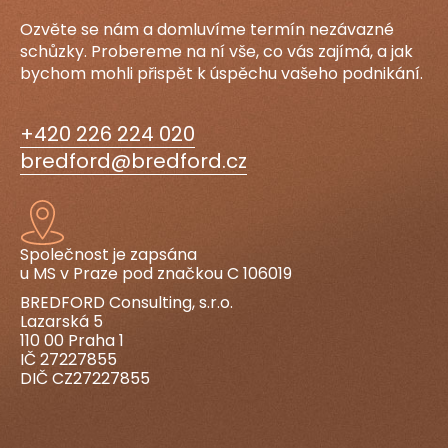
Ozvěte se nám a domluvíme termín nezávazné
schůzky. Probereme na ní vše, co vás zajímá, a jak
bychom mohli přispět k úspěchu vašeho podnikání.
+420 226 224 020
bredford@bredford.cz
Společnost je zapsána
u MS v Praze pod značkou C 106019
BREDFORD Consulting, s.r.o.
Lazarská 5
110 00 Praha 1
IČ 27227855
DIČ CZ27227855