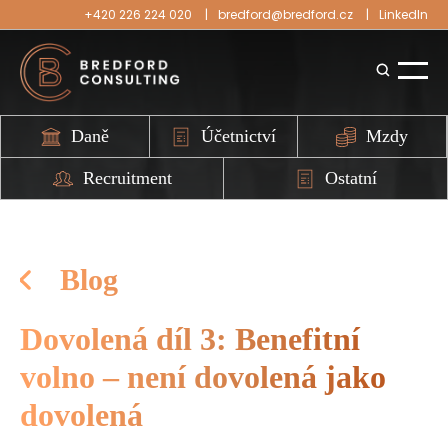
+420 226 224 020
bredford@bredford.cz
LinkedIn
Daně
Účetnictví
Mzdy
Recruitment
Ostatní
Blog
Dovolená díl 3: Benefitní
volno – není dovolená jako
dovolená