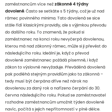
zaměstnancům více než
zákonné 4 týdny
dovolené
. Často se setkáte s 5 týdny, což je už nad
rámec povinného minima. Tato dovolená se sice
stále řídí klasickými pravidly, ale s výjimkou převodu
do dalšího roku. To znamená, že pokud si
zaměstnanec na konci roku nevyčerpá dovolenou,
kterou má nad zákonný rámec, může si ji převést do
následujícího roku. Ideální je, když o převod
dovolené zaměstnanec požádá písemně, i když
zákon to výslovně nevyžaduje. Převáděná dovolená
pak podléhá stejným pravidlům jako ta zákonná –
tedy musí být čerpána dříve než nárok na
dovolenou za daný rok a nařízeno čerpání do 30.
června následujícího roku. Pokud se zaměstnavatel
rozhodne zaměstnancům umožnit týden dovolené
navíc, počítá s jejich nepřítomností v plné délce.