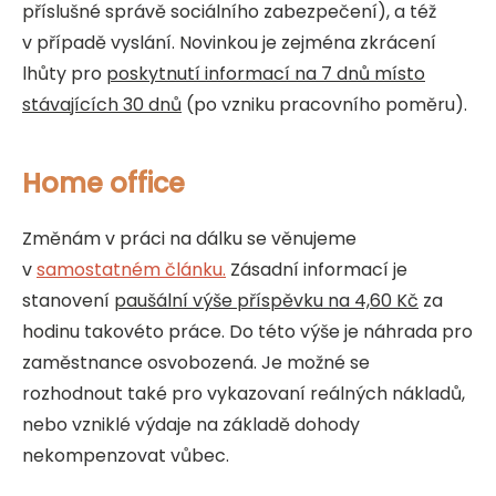
příslušné správě sociálního zabezpečení), a též
v případě vyslání. Novinkou je zejména zkrácení
lhůty pro
poskytnutí informací na 7 dnů místo
stávajících 30 dnů
(po vzniku pracovního poměru).
Home office
Změnám v práci na dálku se věnujeme
v
samostatném
článku.
Zásadní informací je
stanovení
paušální výše příspěvku na 4,60 Kč
za
hodinu takovéto práce. Do této výše je náhrada pro
zaměstnance osvobozená. Je možné se
rozhodnout také pro vykazovaní reálných nákladů,
nebo vzniklé výdaje na základě dohody
nekompenzovat vůbec.