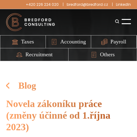
+420 226 224 020
bredford@bredford.cz
LinkedIn
Taxes
Accounting
Payroll
Recruitment
Others
Blog
Novela zákoníku práce
(změny účinné od 1.října
2023)